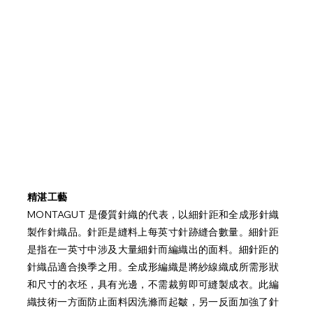
精湛工藝
MONTAGUT 是優質針織的代表，以細針距和全成形針織
製作針織品。針距是縫料上每英寸針跡縫合數量。細針距
是指在一英寸中涉及大量細針而編織出的面料。細針距的
針織品適合換季之用。全成形編織是將紗線織成所需形狀
和尺寸的衣坯，具有光邊，不需裁剪即可縫製成衣。此編
織技術一方面防止面料因洗滌而起皺，另一反面加強了針