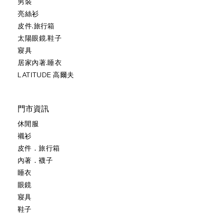
男裝
亮絲衫
皮件.旅行箱
太陽眼鏡.鞋子
寢具
居家內著.睡衣
LATITUDE 高爾夫
門市資訊
休閒服
襯衫
皮件．旅行箱
內著．襪子
睡衣
眼鏡
寢具
鞋子