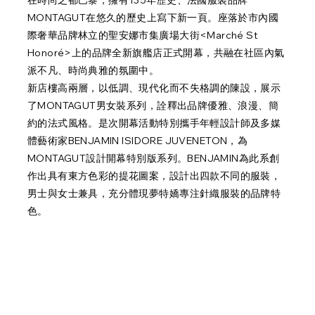
MONTAGUT在悠久的歷史上寫下新一頁。座落於市內國
際奢華品牌林立的聖安娜市集廣場大街<Marché St
Honoré>上的品牌全新旗艦店正式開幕，共融在社區內氣
派不凡、時尚典雅的氛圍中。
新店樓高兩層，以低調、現代化而不失格調的陳設，展示
了MONTAGUT男女裝系列，詮釋出品牌優雅、浪漫、簡
約的法式風格。是次開幕活動特別攜手年輕設計師及多媒
體藝術家BENJAMIN ISIDORE JUVENETON，為
MONTAGUT設計開幕特別版系列。BENJAMIN為此系創
作出具有東方色彩的提花圖案，設計出四款不同的服裝，
男士與女士兼具，充分體現夢特嬌專注針織服裝的品牌特
色。