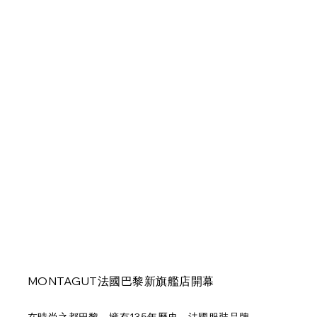
MONTAGUT法國巴黎新旗艦店開幕
在時尚之都巴黎，擁有135年歷史、法國服裝品牌