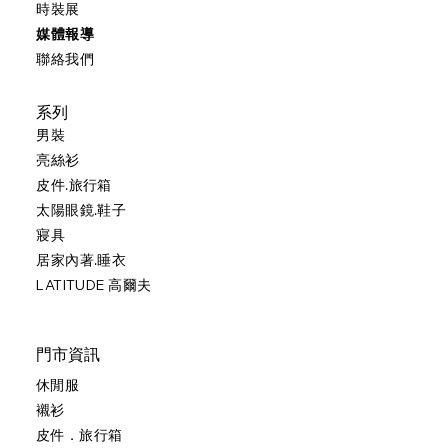
時裝展
媒體報導
聯絡我們
系列
男裝
亮絲衫
皮件.旅行箱
太陽眼鏡.鞋子
寢具
居家內著.睡衣
LATITUDE 高爾夫
門市資訊
休閒服
襯衫
皮件．旅行箱