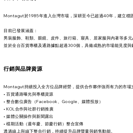
Montagut於1985年進入台灣市場，深耕至今已超過40年，建立
目前已發展涵蓋：
男裝服飾、鞋類、眼鏡、皮件、旅行箱、寢具、居家服與內著等多元
並於全台百貨專櫃及通路據點超過300個，具備成熟的市場能見度與
行銷與品牌資源
Montagut持續投入全方位品牌經營，提供合作夥伴強而有力的市場
• 百貨通路曝光與專櫃資源
• 整合數位廣告（Facebook、Google、媒體投放）
• KOL合作與社群行銷推廣
• 媒體公關操作與新聞露出
• 檔期活動（週年慶、節慶行銷）整合宣傳
透過線上與線下整合行銷，持續提升品牌聲量與銷售動能。