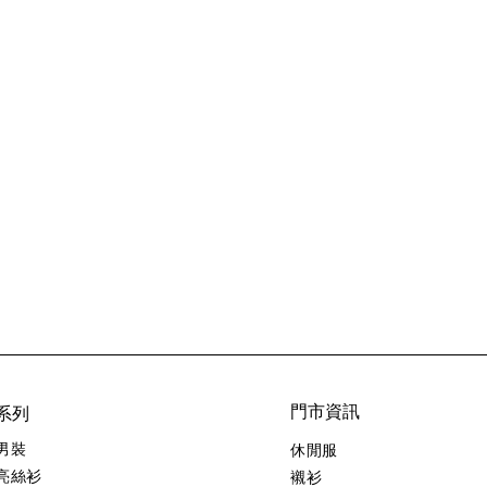
系列
門市資訊
男裝
休閒服
亮絲衫
襯衫