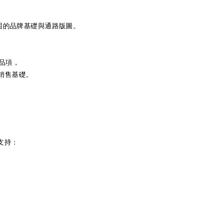
穩固的品牌基礎與通路版圖。
品項，
銷售基礎。
支持：