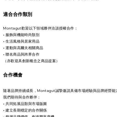
適合合作類別
Montagut歡迎以下領域夥伴洽談授權合作：
• 服飾與機能時尚類別
• 生活風格與居家用品
• 運動與高爾夫相關商品
• 聯名商品與跨界合作
（亦歡迎具創新概念之商品提案）
合作機會
隨著品牌持續成長，Montagut誠摯邀請具備市場經驗與品牌經
我們期待與合作夥伴：
• 共同拓展品類與市場版圖
• 建立長期穩定的合作關係
• 發揮品牌價值，創造雙贏商機