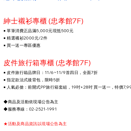
紳士襯衫專櫃 (忠孝館7F)
￭ 單筆消費正品滿5,000元現抵500元
￭ 精選襯衫2000元/2件
￭ 買一送一專區優惠
皮件旅行箱專櫃 (忠孝館7F)
￭ 皮件旅行箱品牌日：11/6~11/9首四日，全面7折
￭ 指定款法式後背包，限時5折
￭ 人氣必搶：前開式PP旅行箱套組，19吋+28吋 買一送一，特價7,990元
◆商品及活動依現場公告為主
◆服務專線：02-2521-1991
★活動及商品資訊以現場公告為主