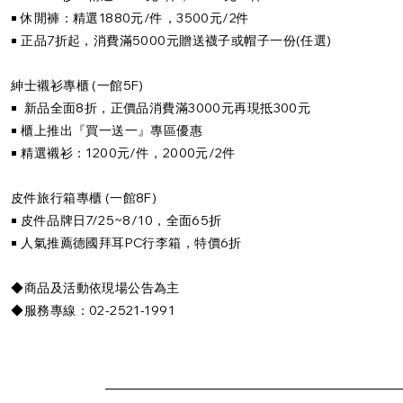
￭ 休閒褲：精選1880元/件，3500元/2件
￭ 正品7折起，消費滿5000元贈送襪子或帽子一份(任選)
紳士襯衫專櫃 (一館5F)
￭ 新品全面8折，正價品消費滿3000元再現抵300元
￭ 櫃上推出『買一送一』專區優惠
￭ 精選襯衫：1200元/件，2000元/2件
皮件旅行箱專櫃 (一館8F)
￭ 皮件品牌日7/25~8/10，全面65折
￭ 人氣推薦德國拜耳PC行李箱，特價6折
◆商品及活動依現場公告為主
◆服務專線：02-2521-1991