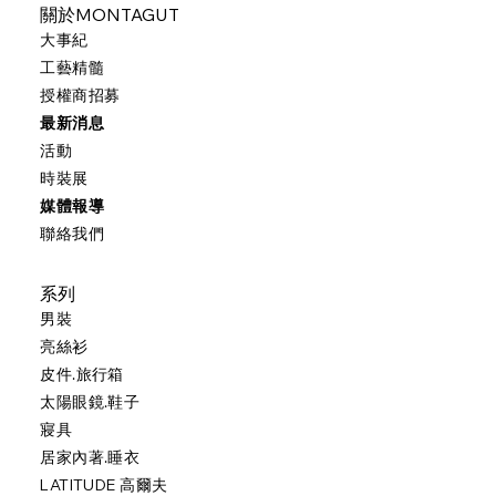
關於MONTAGUT
大事紀
工藝精髓
授權商招募
最新消息
活動
時裝展
媒體報導
聯絡我們
系列
男裝
亮絲衫
皮件.旅行箱
太陽眼鏡.鞋子
寢具
居家內著.睡衣
LATITUDE 高爾夫