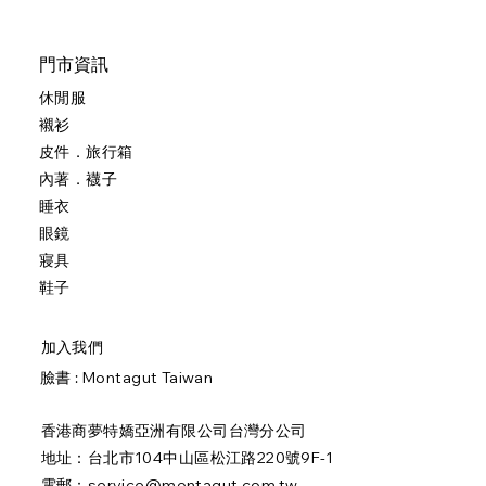
門市資訊
休閒服
襯衫
皮件．旅行箱
內著．襪子
睡衣
眼鏡
寢具
鞋子
加入我們
臉書 :
Montagut Taiwan
香港商夢特嬌亞洲有限公司台灣分公司
地址：台北市104中山區松江路220號9F-1
電郵：
service@montagut.com.tw