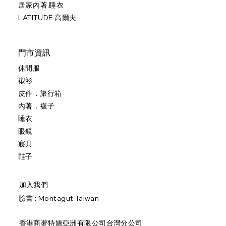
居家內著.睡衣
LATITUDE 高爾夫
門市資訊
休閒服
襯衫
皮件．旅行箱
內著．襪子
睡衣
眼鏡
寢具
鞋子
加入我們
臉書 :
Montagut Taiwan
香港商夢特嬌亞洲有限公司台灣分公司