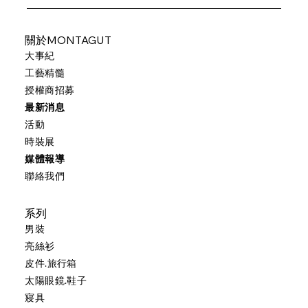
關於MONTAGUT
大事紀
工藝精髓
授權商招募
最新消息
活動
時裝展
媒體報導
聯絡我們
系列
男裝
亮絲衫
皮件.旅行箱
太陽眼鏡.鞋子
寢具