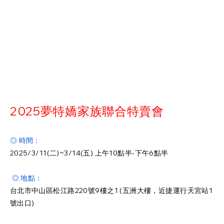
2025夢特嬌家族聯合特賣會
◎ 時間：
2025/3/11(二)~3/14(五) 上午10點半-下午6點半
️
◎ 地點：
台北市中山區松江路220號9樓之1 (五洲大樓，近捷運行天宮站1
號出口)